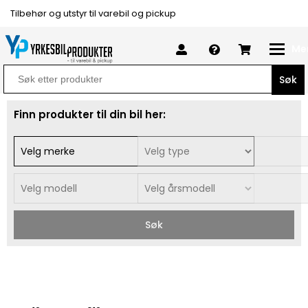
Tilbehør og utstyr til varebil og pickup
Me
Search
for:
Finn produkter til din bil her:
Søk