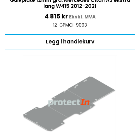
Gulvplate 12mm grå. Mercedes Citan A3 ekstra
lang W415 2012-2021
4 815
kr
Ekskl. MVA
12-GPMCI-9093
Legg i handlekurv