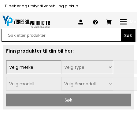
Tilbehør og utstyr til varebil og pickup
Me
Search
for:
Finn produkter til din bil her:
Søk