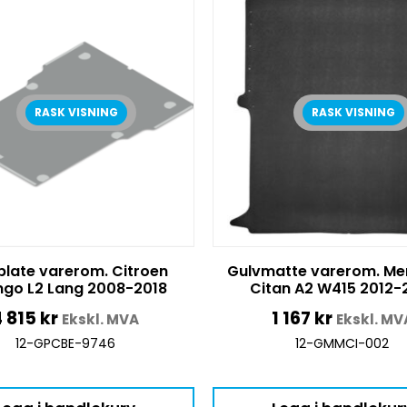
RASK VISNING
RASK VISNING
plate varerom. Citroen
Gulvmatte varerom. Me
ingo L2 Lang 2008-2018
Citan A2 W415 2012-
4 815
kr
1 167
kr
Ekskl. MVA
Ekskl. MV
12-GPCBE-9746
12-GMMCI-002