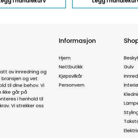
Legg i handlekurv
Legg i handlekur
Informasjon
Sho
Hjem
Besky
Nettbutikk
Gulv
ptatt av innredning og
Kjøpsvilkår
Innre
en bransjen og vet
Personvern
Interiø
old til dine behov. Vi
 ikke går på
Kledn
teres i henhold til
Lamp
rav. Vi strekker oss
Stylin
Takst
Elektri