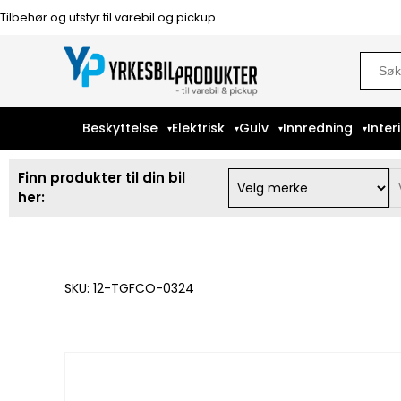
Tilbehør og utstyr til varebil og pickup
Sear
for:
Beskyttelse
Elektrisk
Gulv
Innredning
Inter
Finn produkter til din bil
her:
SKU: 12-TGFCO-0324