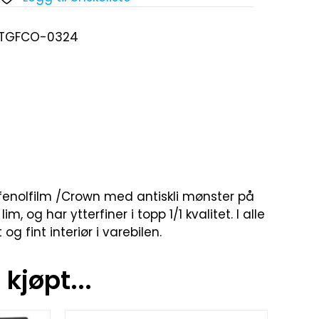
-TGFCO-0324
å fenolfilm /Crown med antiskli mønster på
g har ytterfiner i topp 1/1 kvalitet. I alle
g fint interiør i varebilen.
kjøpt...