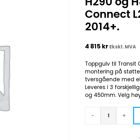
H290 og H
Connect L
2014+.
4 815
kr
Ekskl. MVA
Toppgulv til Transit
montering på støttef
tversgående med elok
Leveres i 3 forskjell
og 450mm. Velg høy
-
+