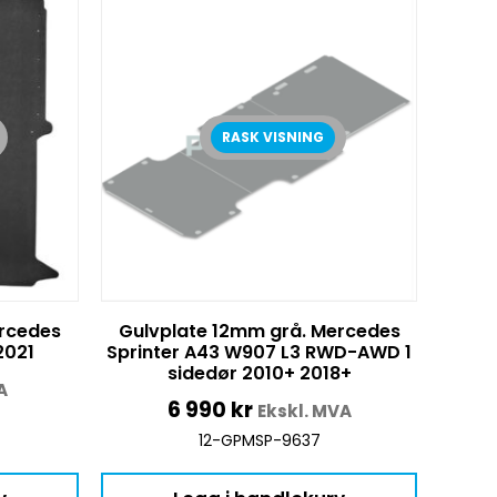
RASK VISNING
rcedes
Gulvplate 12mm grå. Mercedes
2021
Sprinter A43 W907 L3 RWD-AWD 1
sidedør 2010+ 2018+
A
6 990
kr
Ekskl. MVA
12-GPMSP-9637