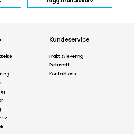
v
Legg i handlekurv
p
Kundeservice
ttelse
Frakt & levering
Returrett
dning
Kontakt oss
r
ing
er
g
ativ
sk