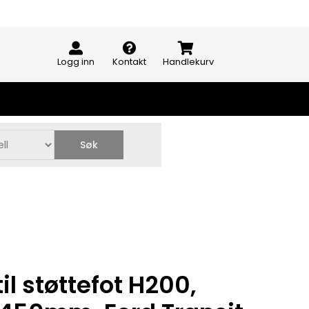
Logg inn
Kontakt
Handlekurv
Søk
il støttefot H200,