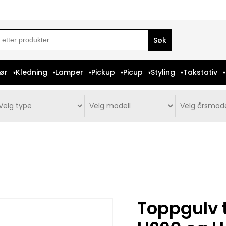
ch
iør
Kledning
Lamper
Pickup
Picup
Styling
Takstativ
Toppgulv t