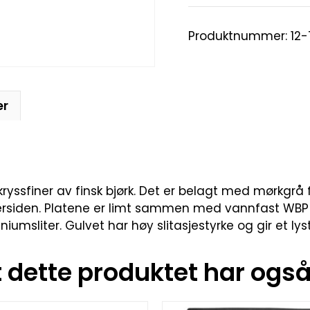
Produktnummer:
12
er
 kryssfiner av finsk bjørk. Det er belagt med mørkgr
iden. Platene er limt sammen med vannfast WBP lim, o
msliter. Gulvet har høy slitasjestyrke og gir et lyst o
dette produktet har også 