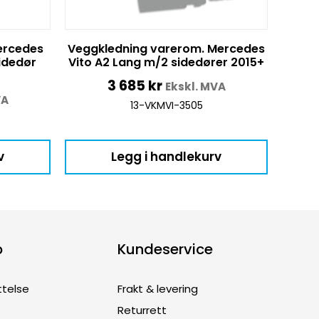
ercedes
Veggkledning varerom. Mercedes
sidedør
Vito A2 Lang m/2 sidedører 2015+
3 685
kr
Ekskl. MVA
VA
13-VKMVI-3505
v
Legg i handlekurv
p
Kundeservice
ttelse
Frakt & levering
Returrett