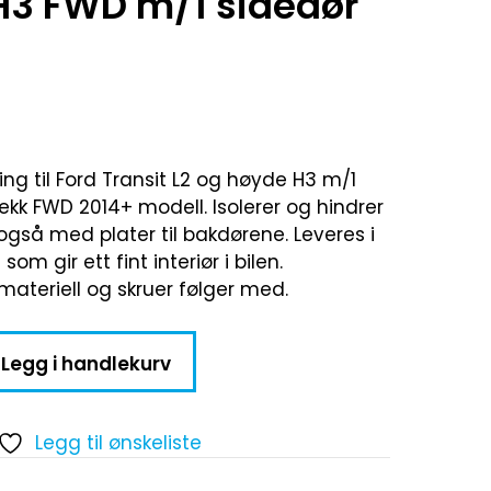
2H3 FWD m/1 sidedør
g til Ford Transit L2 og høyde H3 m/1
rekk FWD 2014+ modell. Isolerer og hindrer
 også med plater til bakdørene. Leveres i
om gir ett fint interiør i bilen.
materiell og skruer følger med.
Legg i handlekurv
Legg til ønskeliste