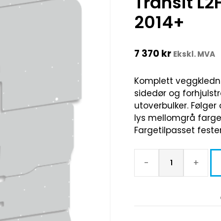
Transit L
2014+
7 370
kr
Ekskl. MVA
Komplett veggklednin
sidedør og forhjulst
utoverbulker. Følger
lys mellomgrå farge s
Fargetilpasset feste
-
+