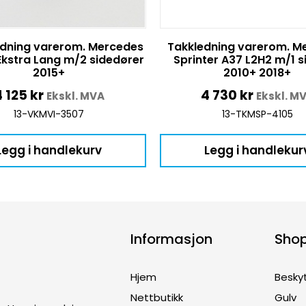
dning varerom. Mercedes
Takkledning varerom. M
Ekstra Lang m/2 sidedører
Sprinter A37 L2H2 m/1 
2015+
2010+ 2018+
4 125
kr
4 730
kr
Ekskl. MVA
Ekskl. M
13-VKMVI-3507
13-TKMSP-4105
Legg i handlekurv
Legg i handlekur
Informasjon
Sho
Hjem
Besky
Nettbutikk
Gulv