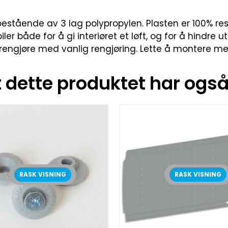
estående av 3 lag polypropylen. Plasten er 100% resi
iler både for å gi interiøret et løft, og for å hindre u
rengjøre med vanlig rengjøring. Lette å montere med
dette produktet har også 
RASK VISNING
RASK VISNING