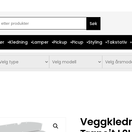
ch
iør
Kledning
Lamper
Pickup
Picup
Styling
Takstativ
Veggkledn