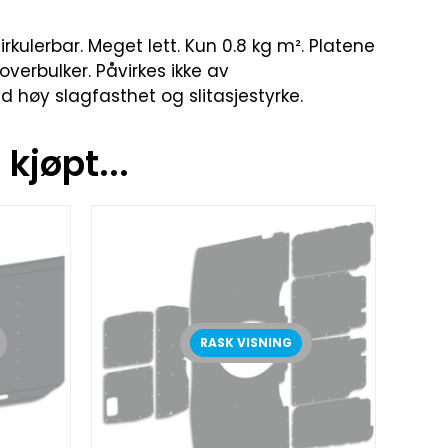
rkulerbar. Meget lett. Kun 0.8 kg m². Platene
toverbulker. Påvirkes ikke av
 høy slagfasthet og slitasjestyrke.
kjøpt...
RASK VISNING