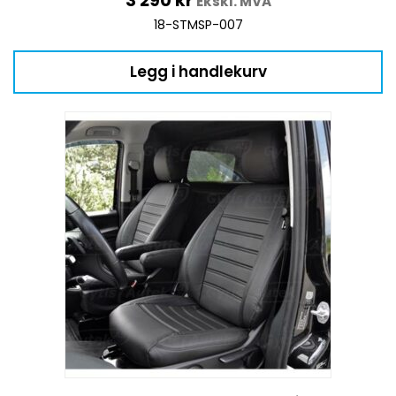
3 290
kr
Ekskl. MVA
18-STMSP-007
Legg i handlekurv