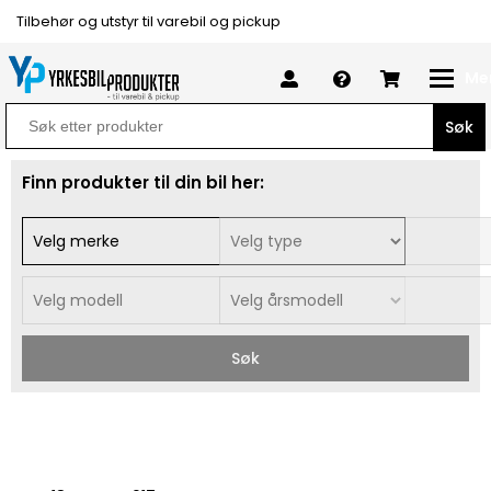
Tilbehør og utstyr til varebil og pickup
Me
Search
for:
Finn produkter til din bil her:
Søk