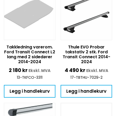
Takkledning varerom.
Thule EVO Probar
Ford Transit Connect L2
takstativ 2 stk. Ford
lang med 2 sidedører
Transit Connect 2014-
2014-2024
2024
2 180
kr
4 490
kr
Ekskl. MVA
Ekskl. MVA
13-TKFCO-3311
17-TBTHU-7029-2
Legg i handlekurv
Legg i handlekurv