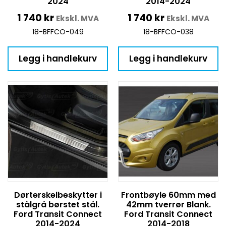
2024
2014-2024
1 740
kr
1 740
kr
Ekskl. MVA
Ekskl. MVA
18-BFFCO-049
18-BFFCO-038
Legg i handlekurv
Legg i handlekurv
Dørterskelbeskytter i
Frontbøyle 60mm med
stålgrå børstet stål.
42mm tverrør Blank.
Ford Transit Connect
Ford Transit Connect
2014-2024
2014-2018