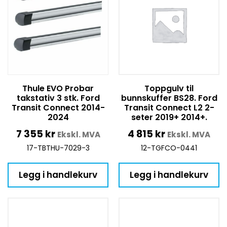
Thule EVO Probar
Toppgulv til
takstativ 3 stk. Ford
bunnskuffer BS28. Ford
Transit Connect 2014-
Transit Connect L2 2-
2024
seter 2019+ 2014+.
7 355
kr
4 815
kr
Ekskl. MVA
Ekskl. MVA
17-TBTHU-7029-3
12-TGFCO-0441
Legg i handlekurv
Legg i handlekurv