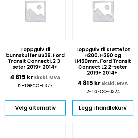
Toppgulv til
Toppgulv til støttefot
bunnskuffer BS28. Ford
H200, H290 og
Transit Connect L2 3-
H450mm. Ford Transit
seter 2019+ 2014+.
Connect L2 2-seter
2019+ 2014+.
4 815
kr
Ekskl. MVA
4 815
kr
Ekskl. MVA
12-TGFCO-0377
12-TGFCO-0324
Velg alternativ
Legg i handlekurv