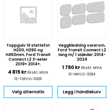
Toppgulv til støttefot
Veggkledning varerom.
H200, H290 og
Ford Transit Connect L2
H450mm. Ford Transit
lang m/ 1 sidedør 2014-
Connect L2 3-seter
2024
2019+ 2014+.
1 750
kr
Ekskl. MVA
4 815
kr
Ekskl. MVA
13-VKFCO-3294
12-TGFCO-0325
Velg alternativ
Legg i handlekurv