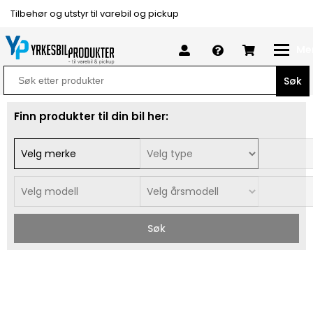
Tilbehør og utstyr til varebil og pickup
Me
Search
for:
Finn produkter til din bil her:
Søk