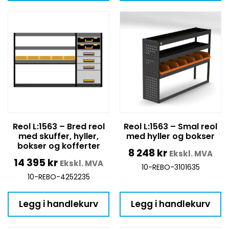
Reol L:1563 – Bred reol
Reol L:1563 – Smal reol
med skuffer, hyller,
med hyller og bokser
bokser og kofferter
8 248
kr
Ekskl. MVA
14 395
kr
Ekskl. MVA
10-REBO-3101635
10-REBO-4252235
Legg i handlekurv
Legg i handlekurv