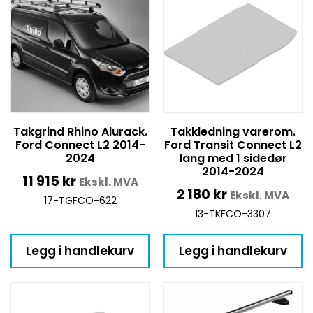
Takgrind Rhino Alurack.
Takkledning varerom.
Ford Connect L2 2014-
Ford Transit Connect L2
2024
lang med 1 sidedør
2014-2024
11 915
kr
Ekskl. MVA
2 180
kr
Ekskl. MVA
17-TGFCO-622
13-TKFCO-3307
Legg i handlekurv
Legg i handlekurv