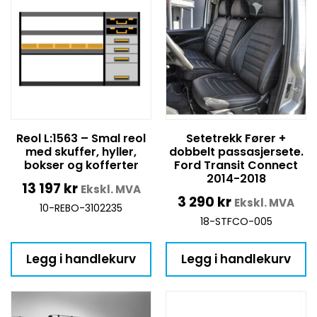
Reol L:1563 – Smal reol
Setetrekk Fører +
med skuffer, hyller,
dobbelt passasjersete.
bokser og kofferter
Ford Transit Connect
2014-2018
13 197
kr
Ekskl. MVA
3 290
kr
Ekskl. MVA
10-REBO-3102235
18-STFCO-005
Legg i handlekurv
Legg i handlekurv