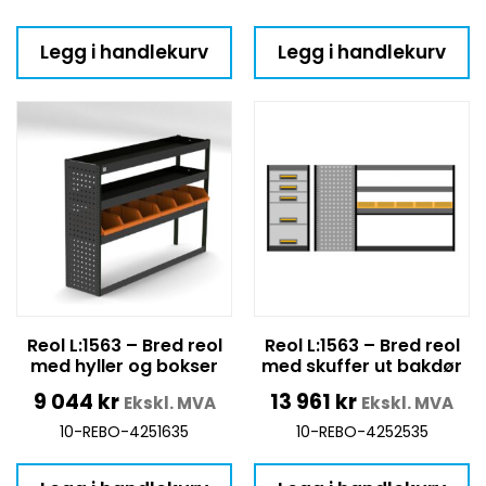
Legg i handlekurv
Legg i handlekurv
Reol L:1563 – Bred reol
Reol L:1563 – Bred reol
med hyller og bokser
med skuffer ut bakdør
9 044
kr
13 961
kr
Ekskl. MVA
Ekskl. MVA
10-REBO-4251635
10-REBO-4252535