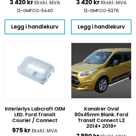
3 420
kr
3 420
kr
Ekskl. MVA
Ekskl. MVA
12-GMFCO-5440
12-GMFCO-5376
Legg i handlekurv
Legg i handlekurv
Interiørlys Labcraft OEM
Kanalrør Oval
LED. Ford Transit
90x45mm Blank. Ford
Courier / Connect
Transit Connect L2
2014+ 2019+
975
kr
Ekskl. MVA