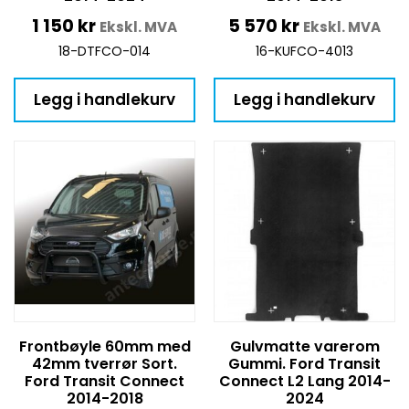
1 150
kr
5 570
kr
Ekskl. MVA
Ekskl. MVA
18-DTFCO-014
16-KUFCO-4013
Legg i handlekurv
Legg i handlekurv
Frontbøyle 60mm med
Gulvmatte varerom
42mm tverrør Sort.
Gummi. Ford Transit
Ford Transit Connect
Connect L2 Lang 2014-
2014-2018
2024