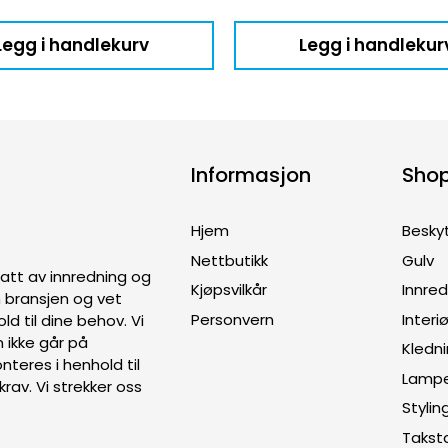
Legg i handlekurv
Legg i handlekur
Informasjon
Sho
Hjem
Besky
Nettbutikk
Gulv
ptatt av innredning og
Kjøpsvilkår
Innre
en bransjen og vet
Personvern
Interiø
old til dine behov. Vi
 ikke går på
Kledn
teres i henhold til
Lamp
rav. Vi strekker oss
Stylin
Takst