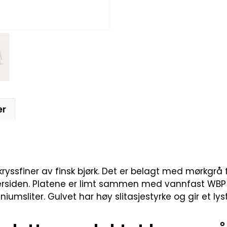
er
 kryssfiner av finsk bjørk. Det er belagt med mørkgr
iden. Platene er limt sammen med vannfast WBP lim, o
msliter. Gulvet har høy slitasjestyrke og gir et lyst o