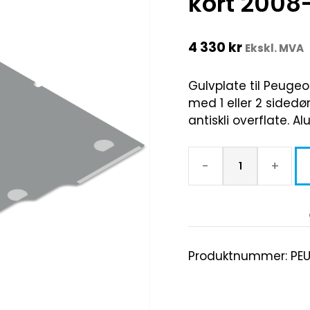
kort 2008
4 330
kr
Ekskl. MVA
Gulvplate til Peugeot
med 1 eller 2 sidedø
antiskli overflate. A
-
+
Produktnummer:
PE