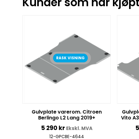
Kunder som har kjøpt 
RASK VISNING
Gulvplate varerom. Citroen
Gulvpl
Berlingo L2 Lang 2019+
Vito A
5 290
kr
5
Ekskl. MVA
12-GPCBE-4644