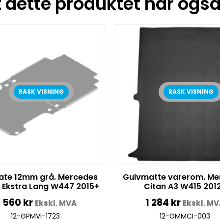
dette produktet har også 
RASK VISNING
RASK VISNING
ate 12mm grå. Mercedes
Gulvmatte varerom. Me
3 Ekstra Lang W447 2015+
Citan A3 W415 201
 560
kr
1 284
kr
Ekskl. MVA
Ekskl. M
12-GPMVI-1723
12-GMMCI-003