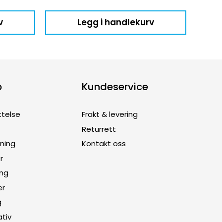
v
Legg i handlekurv
p
Kundeservice
ttelse
Frakt & levering
Returrett
dning
Kontakt oss
r
ing
er
g
ativ