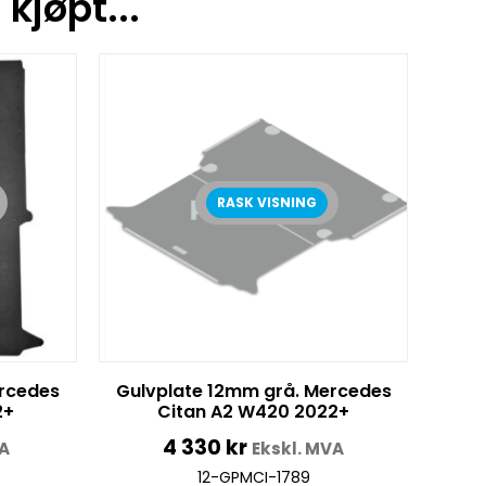
kjøpt...
RASK VISNING
rcedes
Gulvplate 12mm grå. Mercedes
2+
Citan A2 W420 2022+
4 330
kr
VA
Ekskl. MVA
12-GPMCI-1789