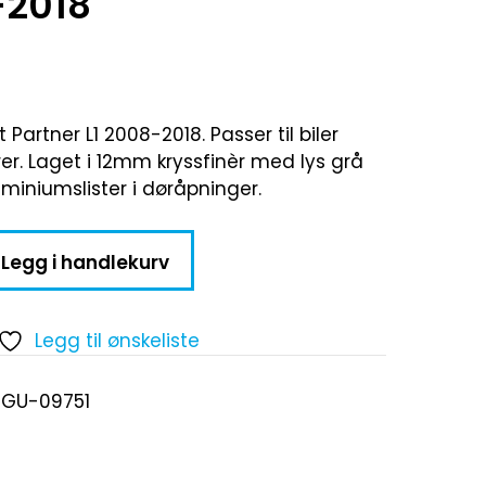
-2018
 Partner L1 2008-2018. Passer til biler
rer. Laget i 12mm kryssfinèr med lys grå
luminiumslister i døråpninger.
Legg i handlekurv
Legg til ønskeliste
UGU-09751