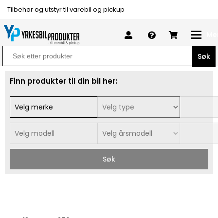
Tilbehør og utstyr til varebil og pickup
Me
Search
for:
Finn produkter til din bil her:
Søk