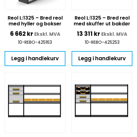
Reol L:1325 – Bred reol
Reol L:1325 – Bred reol
med hyller og bokser
med skuffer ut bakdør
6 662
kr
13 311
kr
Ekskl. MVA
Ekskl. MVA
10-REBO-425163
10-REBO-425253
Legg i handlekurv
Legg i handlekurv