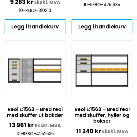
9 263
kr
Ekskl. MVA
10-REBO-4251635
10-REBO-310213
Legg i handlekurv
Legg i handlekurv
Reol L:1563 – Bred reol
Reol L:1563 – Bred reol
med skuffer ut bakdør
med skuffer, hyller og
bokser
13 961
kr
Ekskl. MVA
11 240
kr
Ekskl. MVA
10-REBO-4252535