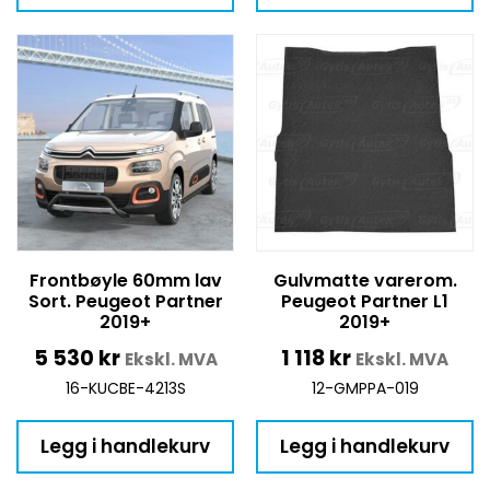
Frontbøyle 60mm lav
Gulvmatte varerom.
Sort. Peugeot Partner
Peugeot Partner L1
2019+
2019+
5 530
kr
1 118
kr
Ekskl. MVA
Ekskl. MVA
16-KUCBE-4213S
12-GMPPA-019
Legg i handlekurv
Legg i handlekurv