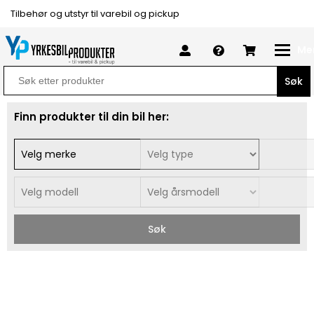
Tilbehør og utstyr til varebil og pickup
Me
Search
for:
Finn produkter til din bil her:
Søk