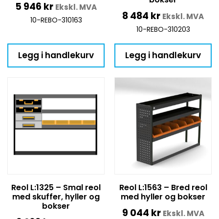
5 946
kr
Ekskl. MVA
8 484
kr
Ekskl. MVA
10-REBO-310163
10-REBO-310203
Legg i handlekurv
Legg i handlekurv
Reol L:1325 – Smal reol
Reol L:1563 – Bred reol
med skuffer, hyller og
med hyller og bokser
bokser
9 044
kr
Ekskl. MVA