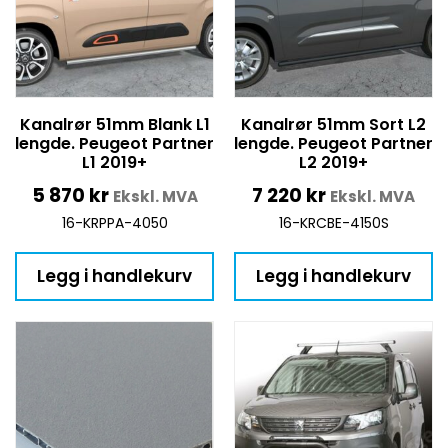
Kanalrør 51mm Blank L1
Kanalrør 51mm Sort L2
lengde. Peugeot Partner
lengde. Peugeot Partner
L1 2019+
L2 2019+
5 870
kr
7 220
kr
Ekskl. MVA
Ekskl. MVA
16-KRPPA-4050
16-KRCBE-4150S
Legg i handlekurv
Legg i handlekurv