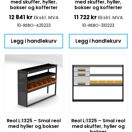
med skuffer, hyller,
med skuffer, hyller,
bokser og kofferter
bokser og kofferter
12 841
kr
11 722
kr
Ekskl. MVA
Ekskl. MVA
10-REBO-425223
10-REBO-310223
Legg i handlekurv
Legg i handlekurv
Reol L:1325 – Smal reol
Reol L:1325 – Smal reol
med hyller og bokser
med skuffer, hyller og
bokser