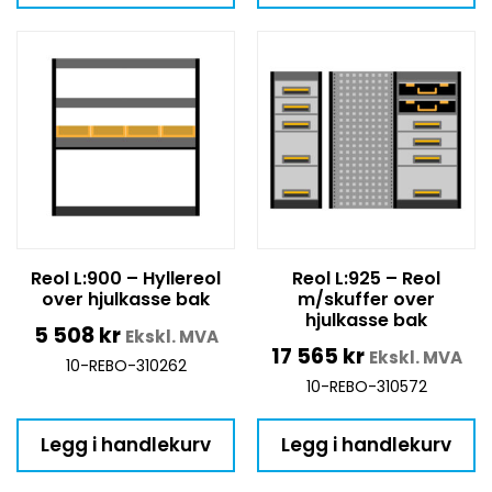
Reol L:900 – Hyllereol
Reol L:925 – Reol
over hjulkasse bak
m/skuffer over
hjulkasse bak
5 508
kr
Ekskl. MVA
17 565
kr
Ekskl. MVA
10-REBO-310262
10-REBO-310572
Legg i handlekurv
Legg i handlekurv