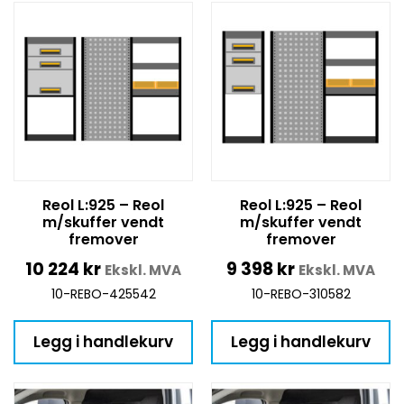
Reol L:925 – Reol
Reol L:925 – Reol
m/skuffer vendt
m/skuffer vendt
fremover
fremover
10 224
kr
9 398
kr
Ekskl. MVA
Ekskl. MVA
10-REBO-425542
10-REBO-310582
Legg i handlekurv
Legg i handlekurv