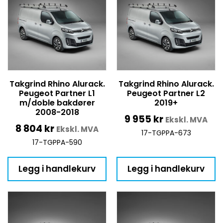
Takgrind Rhino Alurack.
Takgrind Rhino Alurack.
Peugeot Partner L1
Peugeot Partner L2
m/doble bakdører
2019+
2008-2018
9 955
kr
Ekskl. MVA
8 804
kr
Ekskl. MVA
17-TGPPA-673
17-TGPPA-590
Legg i handlekurv
Legg i handlekurv